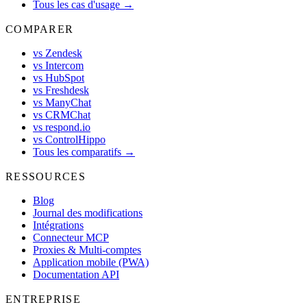
Tous les cas d'usage →
COMPARER
vs Zendesk
vs Intercom
vs HubSpot
vs Freshdesk
vs ManyChat
vs CRMChat
vs respond.io
vs ControlHippo
Tous les comparatifs →
RESSOURCES
Blog
Journal des modifications
Intégrations
Connecteur MCP
Proxies & Multi-comptes
Application mobile (PWA)
Documentation API
ENTREPRISE