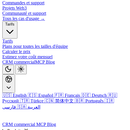
Commandes et support
Projets Web3
Communauté et support
Tous les cas d'usage →
Tarifs
Tarifs
Plans pour toutes les tailles d'équipe
Calculer le prix
Estimez votre coût mensuel
CRM commercial
MCP
Blog
🇺🇸 English
🇪🇸 Español
🇫🇷 Français
🇩🇪 Deutsch
🇷🇺
Русский
🇹🇷 Türkçe
🇨🇳 简体中文
🇧🇷 Português
🇮🇷
🇸🇦 العربية
فارسی
Connexion
CRM commercial
MCP
Blog