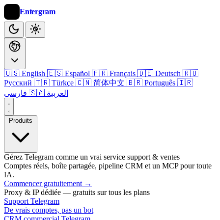
Entergram
🇺🇸 English
🇪🇸 Español
🇫🇷 Français
🇩🇪 Deutsch
🇷🇺
Русский
🇹🇷 Türkçe
🇨🇳 简体中文
🇧🇷 Português
🇮🇷
🇸🇦 العربية
فارسی
Produits
Gérez Telegram comme un vrai service support & ventes
Comptes réels, boîte partagée, pipeline CRM et un MCP pour toute
IA.
Commencer gratuitement
→
Proxy & IP dédiée — gratuits sur tous les plans
Support Telegram
De vrais comptes, pas un bot
CRM commercial Telegram