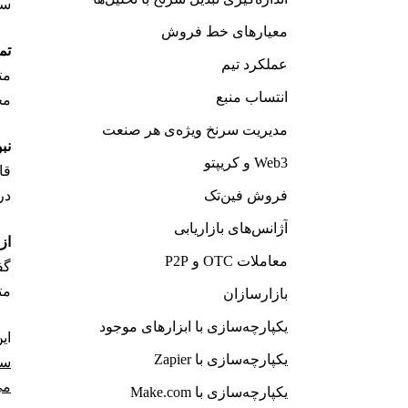
سر
معیارهای خط فروش
تم
عملکرد تیم
مت
انتساب منبع
مخ
مدیریت سرنخ ویژه‌ی هر صنعت
نبو
Web3 و کریپتو
قا
فروش فین‌تک
در
آژانس‌های بازاریابی
از
معاملات OTC و P2P
گف
مت
بازارسازان
یکپارچه‌سازی با ابزارهای موجود
ای
یکپارچه‌سازی با Zapier
سر
می
یکپارچه‌سازی با Make.com