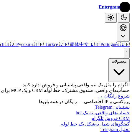
Entergram
🇮🇷 فارسی
🇧🇷 Português
🇨🇳 简体中文
🇹🇷 Türkçe
🇷🇺 Русский
sch
محصولات
تلگرام را مثل یک تیم واقعی پشتیبانی و فروش اداره کنید
حساب‌های واقعی، صندوق مشترک، خط لوله CRM و یک MCP برای هر هوش مصنوعی.
شروع رایگان
→
پروکسی و IP اختصاصی — رایگان در همه پلن‌ها
پشتیبانی Telegram
حساب‌های واقعی، نه یک bot
CRM فروش تلگرام
گفتگوهای شما، به‌شکل یک خط لوله
تحلیل Telegram