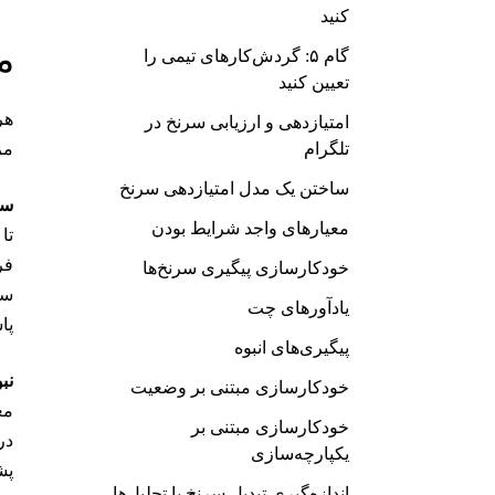
کنید
م
گام ۵: گردش‌کارهای تیمی را
تعیین کنید
هر
امتیازدهی و ارزیابی سرنخ در
تلگرام
مز
ساختن یک مدل امتیازدهی سرنخ
سر
معیارهای واجد شرایط بودن
فر
خودکارسازی پیگیری سرنخ‌ها
سا
یادآورهای چت
پا
پیگیری‌های انبوه
نب
خودکارسازی مبتنی بر وضعیت
مع
خودکارسازی مبتنی بر
در
یکپارچه‌سازی
پش
اندازه‌گیری تبدیل سرنخ با تحلیل‌ها