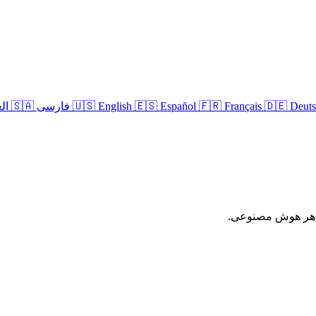
🇩🇪 Deut
🇫🇷 Français
🇪🇸 Español
🇺🇸 English
🇸🇦 العربية