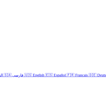
🇩🇪 Deut
🇫🇷 Français
🇪🇸 Español
🇺🇸 English
🇸🇦 العربية